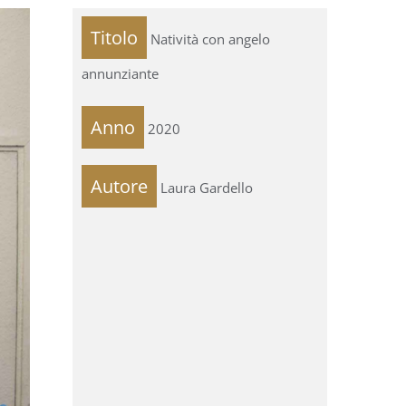
Titolo
Natività con angelo
annunziante
Anno
2020
Autore
Laura Gardello