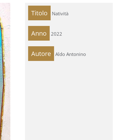
Titolo
Natività
Anno
2022
Autore
Aldo Antonino