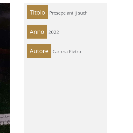
Titolo
Presepe ant ij such
Anno
2022
Autore
Carrera Pietro